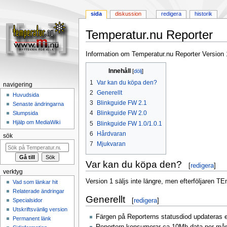
sida
diskussion
redigera
historik
Temperatur.nu Reporter
Hoppa
Hoppa
Information om Temperatur.nu Reporter Version 
till
till
Innehåll
navigering
sök
1
Var kan du köpa den?
navigering
2
Generellt
Huvudsida
3
Blinkguide FW 2.1
Senaste ändringarna
4
Blinkguide FW 2.0
Slumpsida
Hjälp om MediaWiki
5
Blinkguide FW 1.0/1.0.1
6
Hårdvaran
sök
7
Mjukvaran
Var kan du köpa den?
[
redigera
]
verktyg
Version 1 säljs inte längre, men efterföljaren T
Vad som länkar hit
Relaterade ändringar
Generellt
[
redigera
]
Specialsidor
Utskriftsvänlig version
Färgen på Reporterns statusdiod updateras en
Permanent länk