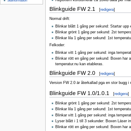
Reportern konsumerar ca 10Mb data per må
Sidinformation
Blinkguide FW 2.1
[
redigera
]
Normal drift:
Blinkar blått 1 gång per sekund: Startar upp 
Blinkar grönt 1 gång per sekund: 2st temper
Blinkar lila 1 gång per sekund: 1st temperat
Felkoder:
Blinkar vitt 1 gång per sekund: inga tempera
Blinkar rött en gång per sekund: Boxen har an
temperatur.nu kan etableras.
Blinkguide FW 2.0
[
redigera
]
Version FW 2.0 är återkallad pga en stor bugg i 
Blinkguide FW 1.0/1.0.1
[
redigera
]
Blinkar grönt 1 gång per sekund: 2st tempera
Blinkar lila 1 gång per sekund: 1st temperat
Blinkar vitt 1 gång per sekund: inga tempera
Lyser blått i 1 till 3 sekunder: Boxen Läser i
Blinkar rött en gång per sekund: Boxen har an