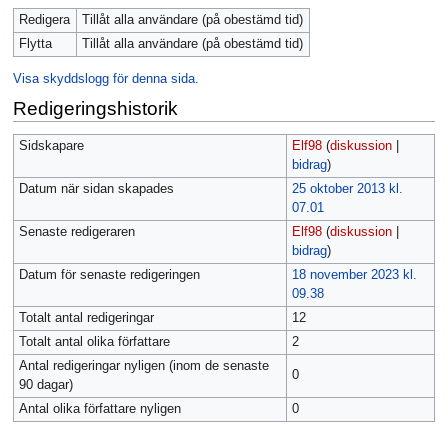
Redigera
Tillåt alla användare (på obestämd tid)
Flytta
Tillåt alla användare (på obestämd tid)
Visa skyddslogg för denna sida.
Redigeringshistorik
Sidskapare
Elf98
(
diskussion
|
bidrag
)
Datum när sidan skapades
25 oktober 2013 kl.
07.01
Senaste redigeraren
Elf98
(
diskussion
|
bidrag
)
Datum för senaste redigeringen
18 november 2023 kl.
09.38
Totalt antal redigeringar
12
Totalt antal olika författare
2
Antal redigeringar nyligen (inom de senaste
0
90 dagar)
Antal olika författare nyligen
0