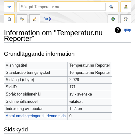
fler
Hjälp
Information om "Temperatur.nu
Reporter"
Hoppa
Hoppa
Grundläggande information
till
till
navigering
sök
Visningstitel
Temperatur.nu Reporter
Standardsorteringsnyckel
Temperatur.nu Reporter
Sidlängd (i byte)
2 926
Sid-ID
171
Språk för sidinnehåll
sv - svenska
Sidinnehållsmodell
wikitext
Indexering av robotar
Tillåten
Antal omdirigeringar till denna sida
0
Sidskydd