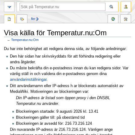
fler
Visa källa för Temperatur.nu:Om
←
Temperatur.nu:Om
Hoppa
Hoppa
Du har inte behörighet att redigera denna sida, av följande anledningar:
till
till
Den här sidan har skrivskyddats för att förhindra redigering eller
navigering
sök
andra åtgärder.
Du måste bekräfta din e-postadress innan du kan redigera sidor. Var
vänlig ställ in och validera din e-postadress genom dina
användarinställningar
.
Ditt användarnamn eller IP-adress h ar blockerats automatiskt av
MediaWiki. Motiveringen av blockeringen var:
Din IP-adress är listad som öppen proxy i den DNSBL
Temperatur.nu använder.
Blockeringen startade: 9 augusti 2026 kl. 13.41
Blockeringen gäller till: på obestämd tid
Blockeringen är avsedd för: 216.73.216.124
Din nuvarande IP-adress är 216.73.216.124. Vänligen ange