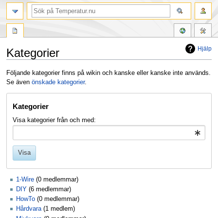
Hjälp
Kategorier
Hoppa
Hoppa
Följande kategorier finns på wikin och kanske eller kanske inte används.
till
till
Se även
önskade kategorier
.
navigering
sök
Kategorier
Visa kategorier från och med:
Visa
1-Wire
‏‎ (0 medlemmar)
DIY
‏‎ (6 medlemmar)
HowTo
‏‎ (0 medlemmar)
Hårdvara
‏‎ (1 medlem)