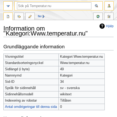
fler
Hjälp
Information om
"Kategori:Www.temperatur.nu"
Hoppa
Hoppa
Grundläggande information
till
till
navigering
sök
Visningstitel
Kategori:Www.temperatur.nu
Standardsorteringsnyckel
Www.temperatur.nu
Sidlängd (i byte)
49
Namnrymd
Kategori
Sid-ID
34
Språk för sidinnehåll
sv - svenska
Sidinnehållsmodell
wikitext
Indexering av robotar
Tillåten
Antal omdirigeringar till denna sida
0