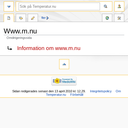
fler
Www.m.nu
Omdirigeringssida
Hoppa
Hoppa
Omdirigering till:
Information om www.m.nu
till
till
navigering
sök
Sidan redigerades senast den 13 april 2010 kl. 12.29.
Integritetspolicy
Om
Temperatur.nu
Förbehåll